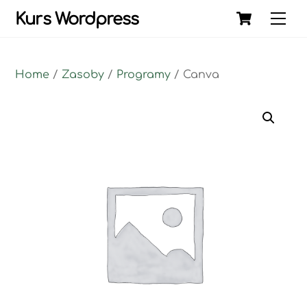
Skip
Cart
Kurs Wordpress
Me
to
content
Home
/
Zasoby
/
Programy
/ Canva