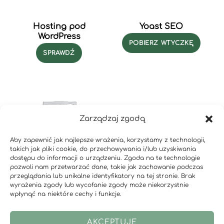
Hosting pod
Yoast SEO
WordPress
POBIERZ WTYCZKĘ
SPRAWDŹ
Zarządzaj zgodą
Aby zapewnić jak najlepsze wrażenia, korzystamy z technologii,
takich jak pliki cookie, do przechowywania i/lub uzyskiwania
dostępu do informacji o urządzeniu. Zgoda na te technologie
pozwoli nam przetwarzać dane, takie jak zachowanie podczas
przeglądania lub unikalne identyfikatory na tej stronie. Brak
All in One WP Security
wyrażenia zgody lub wycofanie zgody może niekorzystnie
wpłynąć na niektóre cechy i funkcje.
POBIERZ WTYCZKĘ
AKCEPTUJĘ