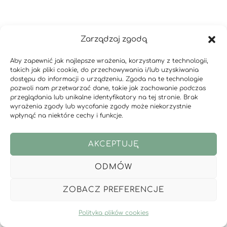
Redirection
Yoast SEO
Zarządzaj zgodą
POBIERZ WTYCZKĘ
POBIERZ WTYCZKĘ
Aby zapewnić jak najlepsze wrażenia, korzystamy z technologii,
takich jak pliki cookie, do przechowywania i/lub uzyskiwania
dostępu do informacji o urządzeniu. Zgoda na te technologie
pozwoli nam przetwarzać dane, takie jak zachowanie podczas
przeglądania lub unikalne identyfikatory na tej stronie. Brak
wyrażenia zgody lub wycofanie zgody może niekorzystnie
© Kurs Wordpress 2024
wpłynąć na niektóre cechy i funkcje.
Strona może zawierać linki afiliacyjne.
AKCEPTUJĘ
ODMÓW
ZOBACZ PREFERENCJE
Polityka plików cookies