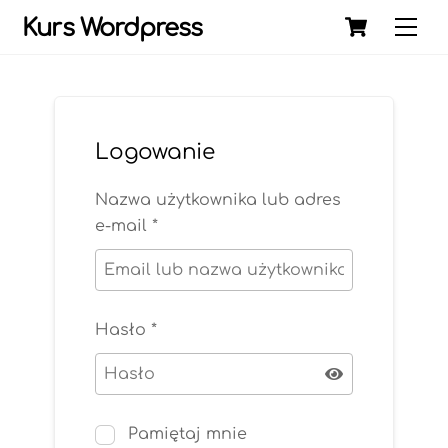
Skip
Cart
Kurs Wordpress
Me
to
content
Logowanie
Nazwa użytkownika lub adres
e-mail
*
Hasło
*
Pamiętaj mnie