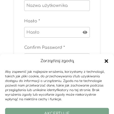
Hasło
*
Confirm Password
*
Zarządzaj zgodą
Aby zapewnić jak najlepsze wrażenia, korzystamy z technologii,
takich jak pliki cookie, do przechowywania i/lub uzyskiwania
ZAREJESTRUJ SIĘ
dostępu do informacji o urządzeniu. Zgoda na te technologie
pozwoli nam przetwarzać dane, takie jak zachowanie podczas
przeglądania lub unikalne identyfikatory na tej stronie. Brak
wyrażenia zgody lub wycofanie zgody może niekorzystnie
wpłynąć na niektóre cechy i funkcje.
AKCEPTUJĘ