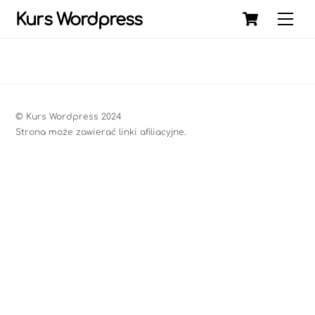
Skip
Cart
Kurs Wordpress
Me
to
content
© Kurs Wordpress 2024
Strona może zawierać linki afiliacyjne.